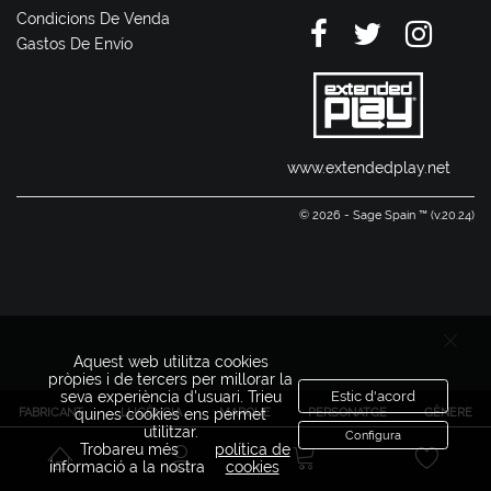
Condicions De Venda
Gastos De Envío
www.extendedplay.net
© 2026 - Sage Spain ™ (v.20.24)
Aquest web utilitza cookies
pròpies i de tercers per millorar la
seva experiència d'usuari. Trieu
Estic d'acord
FABRICANT
LLICÈNCIA
MARQUE
PERSONATGE
GÈNERE
quines cookies ens permet
utilitzar.
Configura
Trobareu més
política de
informació a la nostra
cookies