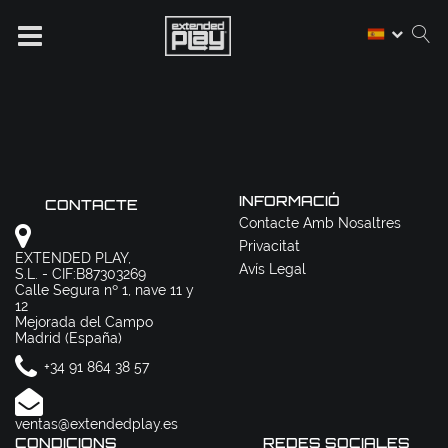
INFORMACIÓ
CONTACTE
Contacte Amb Nosaltres
Privacitat
EXTENDED PLAY,
Avís Legal
S.L. - CIF:B87303269
Calle Segura nº 1, nave 11 y
12
Mejorada del Campo
Madrid (España)
+34 91 864 38 57
ventas@extendedplay.es
CONDICIONS
REDES SOCIALES