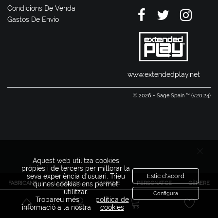
Condicions De Venda
Gastos De Envío
www.extendedplay.net
© 2026 - Sage Spain ™ (v.20.24)
Aquest web utilitza cookies
pròpies i de tercers per millorar la
seva experiència d'usuari. Trieu
Estic d'acord
FABRICANT
LLICÈNCIA
MARQUE
PERSONATGE
GÈNERE
quines cookies ens permet
utilitzar.
Configura
Trobareu més
política de
informació a la nostra
cookies