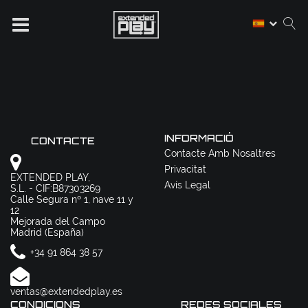
INFORMACIÓ
CONTACTE
Contacte Amb Nosaltres
Privacitat
EXTENDED PLAY,
Avís Legal
S.L. - CIF:B87303269
Calle Segura nº 1, nave 11 y
12
Mejorada del Campo
Madrid (España)
+34 91 864 38 57
ventas@extendedplay.es
CONDICIONS
REDES SOCIALES