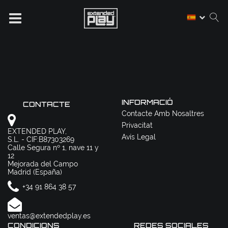
INFORMACIÓ
CONTACTE
Contacte Amb Nosaltres
Privacitat
EXTENDED PLAY,
Avís Legal
S.L. - CIF:B87303269
Calle Segura nº 1, nave 11 y
12
Mejorada del Campo
Madrid (España)
+34 91 864 38 57
ventas@extendedplay.es
CONDICIONS
REDES SOCIALES