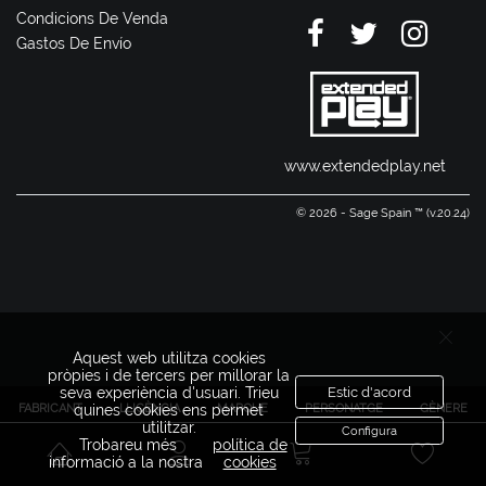
Condicions De Venda
Gastos De Envío
www.extendedplay.net
© 2026 - Sage Spain ™ (v.20.24)
Aquest web utilitza cookies
pròpies i de tercers per millorar la
seva experiència d'usuari. Trieu
Estic d'acord
FABRICANT
LLICÈNCIA
MARQUE
PERSONATGE
GÈNERE
quines cookies ens permet
utilitzar.
Configura
Trobareu més
política de
informació a la nostra
cookies