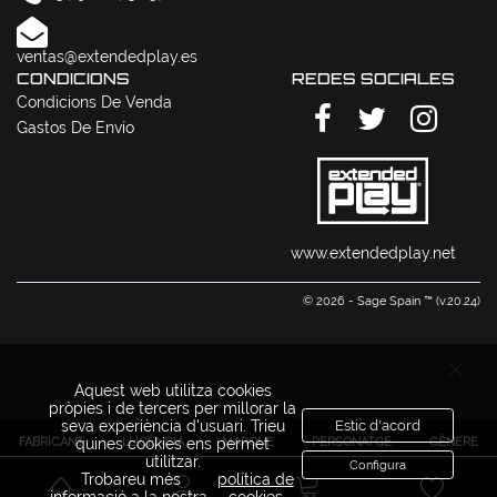
ventas@extendedplay.es
CONDICIONS
REDES SOCIALES
Condicions De Venda
Gastos De Envío
www.extendedplay.net
© 2026 - Sage Spain ™ (v.20.24)
Aquest web utilitza cookies
pròpies i de tercers per millorar la
seva experiència d'usuari. Trieu
Estic d'acord
FABRICANT
LLICÈNCIA
MARQUE
PERSONATGE
GÈNERE
quines cookies ens permet
utilitzar.
Configura
Trobareu més
política de