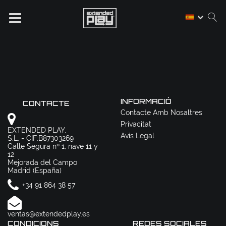
INFORMACIÓ
CONTACTE
Contacte Amb Nosaltres
Privacitat
EXTENDED PLAY,
Avís Legal
S.L. - CIF:B87303269
Calle Segura nº 1, nave 11 y
12
Mejorada del Campo
Madrid (España)
+34 91 864 38 57
ventas@extendedplay.es
CONDICIONS
REDES SOCIALES