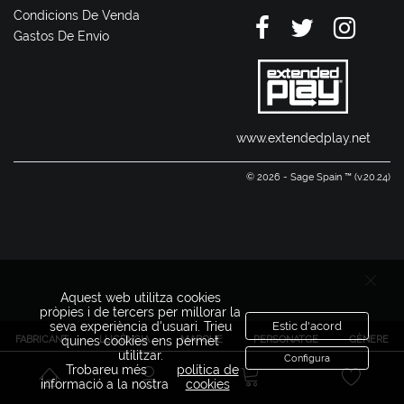
Condicions De Venda
Gastos De Envío
www.extendedplay.net
© 2026 - Sage Spain ™ (v.20.24)
Aquest web utilitza cookies
pròpies i de tercers per millorar la
seva experiència d'usuari. Trieu
Estic d'acord
FABRICANT
LLICÈNCIA
MARQUE
PERSONATGE
GÈNERE
quines cookies ens permet
utilitzar.
Configura
Trobareu més
política de
informació a la nostra
cookies