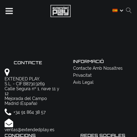
INFORMACIÓ
CONTACTE
Contacte Amb Nosaltres
Privacitat
EXTENDED PLAY,
Avís Legal
S.L. - CIF:B87303269
Calle Segura nº 1, nave 11 y
12
Mejorada del Campo
Madrid (España)
+34 91 864 38 57
ventas@extendedplay.es
CONDICIONS
REDES SOCIALES