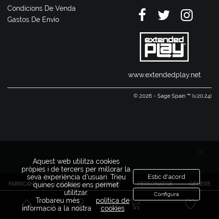
Condicions De Venda
Gastos De Envío
www.extendedplay.net
© 2026 - Sage Spain ™ (v.20.24)
Aquest web utilitza cookies
pròpies i de tercers per millorar la
seva experiència d'usuari. Trieu
Estic d'acord
FABRICANT
LLICÈNCIA
MARQUE
PERSONATGE
GÈNERE
quines cookies ens permet
utilitzar.
Configura
Trobareu més
política de
informació a la nostra
cookies