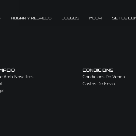
S
HOGAR Y REGALOS
JUEGOS
MODA
SET DE CO
MACIÓ
CONDICIONS
e Amb Nosaltres
Condicions De Venda
at
Gastos De Envío
gal