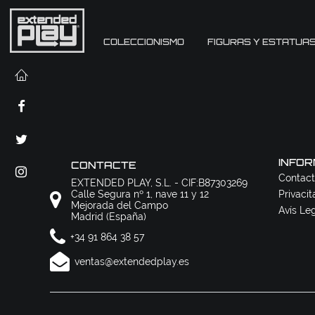
COLECCIONISMO
FIGURAS Y ESTATUA
INFOR
CONTACTE
Contact
EXTENDED PLAY, S.L. - CIF:B87303269
Calle Segura nº 1, nave 11 y 12
Privacit
Mejorada del Campo
Avís Le
Madrid (España)
+34 91 864 38 57
ventas@extendedplay.es