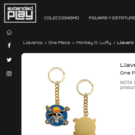
COLECCIONISMO
FIGURAS Y ESTATUA
Llaveros
One Piece
Monkey D. Luffy
Llavero
Llav
One P
NOTA: L
produc