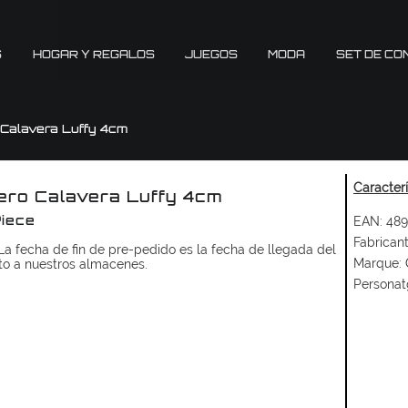
S
HOGAR Y REGALOS
JUEGOS
MODA
SET DE CO
 Calavera Luffy 4cm
Caracter
ero Calavera Luffy 4cm
EAN:
489
iece
Fabricant
a fecha de fin de pre-pedido es la fecha de llegada del
Marque:
to a nuestros almacenes.
Personat