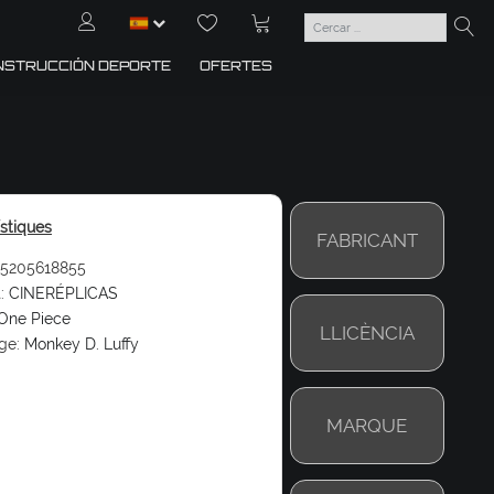
NSTRUCCIÓN DEPORTE
OFERTES
ístiques
FABRICANT
5205618855
:
CINERÉPLICAS
One Piece
LLICÈNCIA
ge:
Monkey D. Luffy
MARQUE