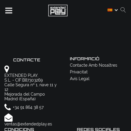
INFORMACIÓ
CONTACTE
Contacte Amb Nosaltres
Privacitat
EXTENDED PLAY,
Avís Legal
S.L. - CIF:B87303269
Calle Segura nº 1, nave 11 y
12
Mejorada del Campo
Madrid (España)
+34 91 864 38 57
ventas@extendedplay.es
CONDICIONS
REDES SOCIALES