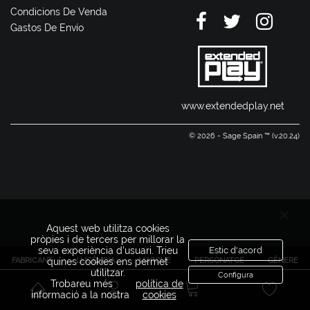
Condicions De Venda
Gastos De Envío
www.extendedplay.net
© 2026 - Sage Spain ™ (v.20.24)
Aquest web utilitza cookies
pròpies i de tercers per millorar la
seva experiència d'usuari. Trieu
Estic d'acord
FABRICANT
LLICÈNCIA
MARQUE
PERSONATGE
GÈNERE
quines cookies ens permet
utilitzar.
Configura
Trobareu més
política de
informació a la nostra
cookies