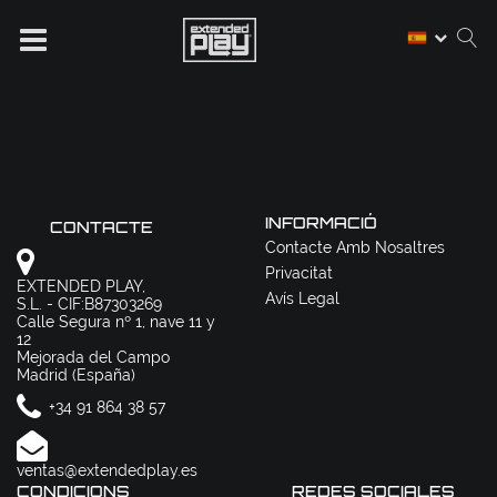
INFORMACIÓ
CONTACTE
Contacte Amb Nosaltres
Privacitat
EXTENDED PLAY,
Avís Legal
S.L. - CIF:B87303269
Calle Segura nº 1, nave 11 y
12
Mejorada del Campo
Madrid (España)
+34 91 864 38 57
ventas@extendedplay.es
CONDICIONS
REDES SOCIALES