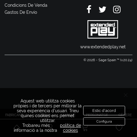
Condicions De Venda
Gastos De Envío
www.extendedplay.net
© 2026 - Sage Spain ™ (v.20.24)
Aquest web utilitza cookies
pròpies i de tercers per millorar la
seva experiència d'usuari. Trieu
Estic d'acord
FABRICANT
LLICÈNCIA
MARQUE
PERSONATGE
GÈNERE
quines cookies ens permet
utilitzar.
Configura
Trobareu més
política de
informació a la nostra
cookies