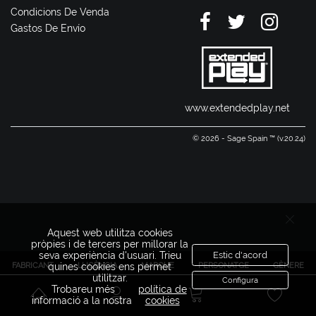
Condicions De Venda
Gastos De Envío
www.extendedplay.net
© 2026 - Sage Spain ™ (v.20.24)
Aquest web utilitza cookies
pròpies i de tercers per millorar la
seva experiència d'usuari. Trieu
Estic d'acord
FABRICANT
LLICÈNCIA
MARQUE
PERSONATGE
GÈNERE
quines cookies ens permet
utilitzar.
Configura
Trobareu més
política de
informació a la nostra
cookies