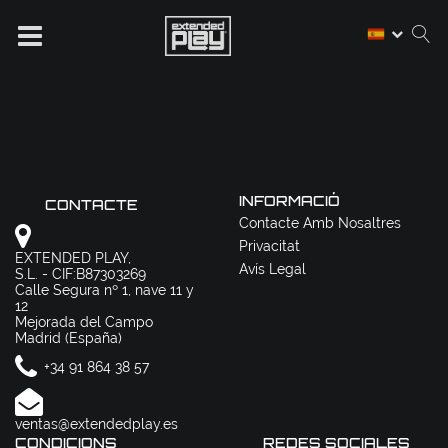
INFORMACIÓ
CONTACTE
Contacte Amb Nosaltres
Privacitat
EXTENDED PLAY,
Avís Legal
S.L. - CIF:B87303269
Calle Segura nº 1, nave 11 y
12
Mejorada del Campo
Madrid (España)
+34 91 864 38 57
ventas@extendedplay.es
CONDICIONS
REDES SOCIALES