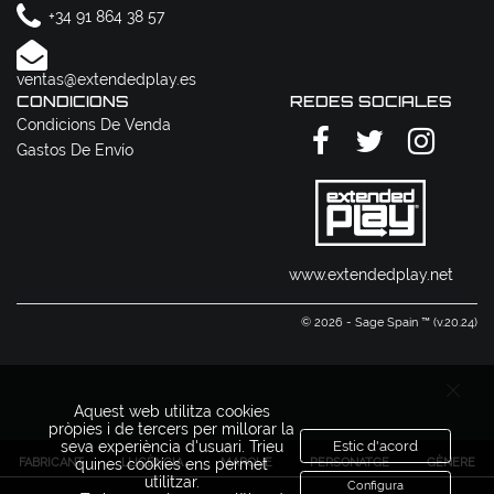
+34 91 864 38 57
ventas@extendedplay.es
CONDICIONS
REDES SOCIALES
Condicions De Venda
Gastos De Envío
www.extendedplay.net
© 2026 - Sage Spain ™ (v.20.24)
Aquest web utilitza cookies
pròpies i de tercers per millorar la
seva experiència d'usuari. Trieu
Estic d'acord
FABRICANT
LLICÈNCIA
MARQUE
PERSONATGE
GÈNERE
quines cookies ens permet
utilitzar.
Configura