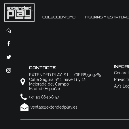
COLECCIONISMO
FIGURAS Y ESTATUA
INFOR
CONTACTE
Contact
EXTENDED PLAY, S.L. - CIF:B87303269
Calle Segura nº 1, nave 11 y 12
Privacit
Mejorada del Campo
Avís Le
Madrid (España)
+34 91 864 38 57
ventas@extendedplay.es