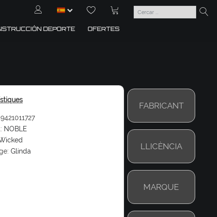
NSTRUCCIÓN DEPORTE
OFERTES
ístiques
FABRICANT
9421011727
:
NOBLE
Wicked
LLICÈNCIA
ge:
Glinda
MARQUE