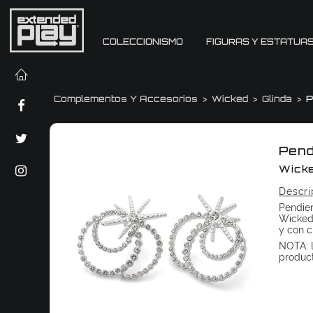
COLECCIONISMO
FIGURAS Y ESTATUA
Complementos Y Accesorios
Wicked
Glinda
P
Pend
Wick
Descri
Pendien
Wicked.
y con c
NOTA: L
produc