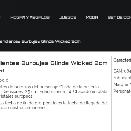
S
HOGAR Y REGALOS
JUEGOS
MODA
SET DE CO
endientes Burbujas Glinda Wicked 3cm
Caracter
ientes Burbujas Glinda Wicked 3cm
EAN:
084
ed
Fabricant
pció
Marque:
tes de burbujas del personaje Glinda de la película
Personat
 Diensiones: 2,5 cm. Edad mínima: 14. Chapado en plata
ristales europeos.
a fecha de fin de pre-pedido es la fecha de llegada del
to a nuestros almacenes.