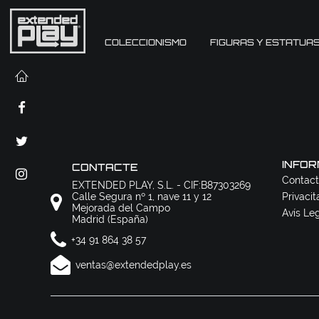
COLECCIONISMO
FIGURAS Y ESTATUA
INFOR
CONTACTE
Contact
EXTENDED PLAY, S.L. - CIF:B87303269
Calle Segura nº 1, nave 11 y 12
Privacit
Mejorada del Campo
Avís Le
Madrid (España)
+34 91 864 38 57
ventas@extendedplay.es