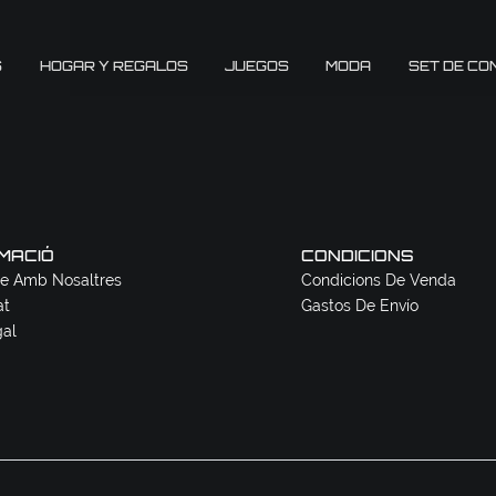
S
HOGAR Y REGALOS
JUEGOS
MODA
SET DE CO
MACIÓ
CONDICIONS
e Amb Nosaltres
Condicions De Venda
at
Gastos De Envío
gal