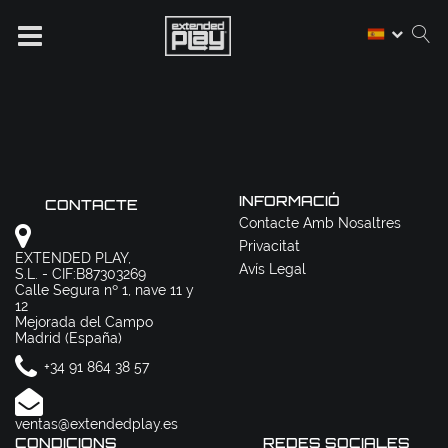
INFORMACIÓ
CONTACTE
Contacte Amb Nosaltres
Privacitat
EXTENDED PLAY,
Avís Legal
S.L. - CIF:B87303269
Calle Segura nº 1, nave 11 y
12
Mejorada del Campo
Madrid (España)
+34 91 864 38 57
ventas@extendedplay.es
CONDICIONS
REDES SOCIALES