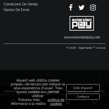
Condicions De Venda
Gastos De Envío
www.extendedplay.net
© 2026 - Sage Spain ™ (v.20.24)
Aquest web utilitza cookies
pròpies i de tercers per millorar la
seva experiència d'usuari. Trieu
Estic d'acord
FABRICANT
LLICÈNCIA
MARQUE
PERSONATGE
GÈNERE
quines cookies ens permet
utilitzar.
Configura
Trobareu més
política de
informació a la nostra
cookies