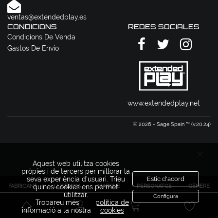
ventas@extendedplay.es
CONDICIONS
REDES SOCIALES
Condicions De Venda
Gastos De Envío
www.extendedplay.net
© 2026 - Sage Spain ™ (v.20.24)
Aquest web utilitza cookies
pròpies i de tercers per millorar la
seva experiència d'usuari. Trieu
Estic d'acord
FABRICANT
LLICÈNCIA
MARQUE
PERSONATGE
GÈNERE
quines cookies ens permet
utilitzar.
Configura
Trobareu més
política de
informació a la nostra
cookies