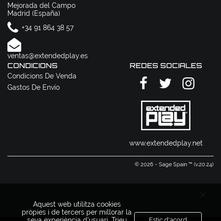
Mejorada del Campo
Madrid (España)
+34 91 864 38 57
ventas@extendedplay.es
CONDICIONS
REDES SOCIALES
Condicions De Venda
Gastos De Envío
www.extendedplay.net
© 2026 - Sage Spain ™ (v.20.24)
Aquest web utilitza cookies
pròpies i de tercers per millorar la
seva experiència d'usuari. Trieu
Estic d'acord