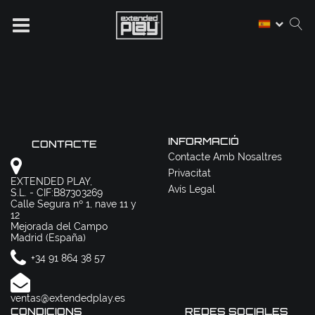
INFORMACIÓ
CONTACTE
Contacte Amb Nosaltres
Privacitat
EXTENDED PLAY,
Avís Legal
S.L. - CIF:B87303269
Calle Segura nº 1, nave 11 y
12
Mejorada del Campo
Madrid (España)
+34 91 864 38 57
ventas@extendedplay.es
CONDICIONS
REDES SOCIALES