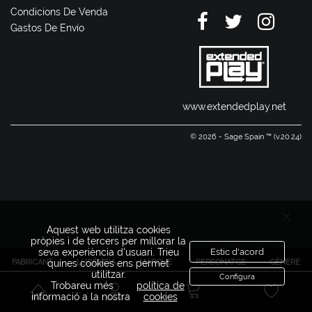
Condicions De Venda
Gastos De Envío
www.extendedplay.net
© 2026 - Sage Spain ™ (v.20.24)
Aquest web utilitza cookies
pròpies i de tercers per millorar la
seva experiència d'usuari. Trieu
Estic d'acord
FABRICANT
LLICÈNCIA
MARQUE
PERSONATGE
GÈNERE
quines cookies ens permet
utilitzar.
Configura
Trobareu més
política de
informació a la nostra
cookies