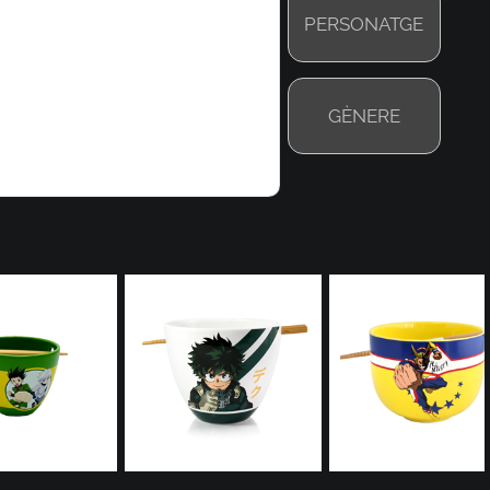
PERSONATGE
GÈNERE