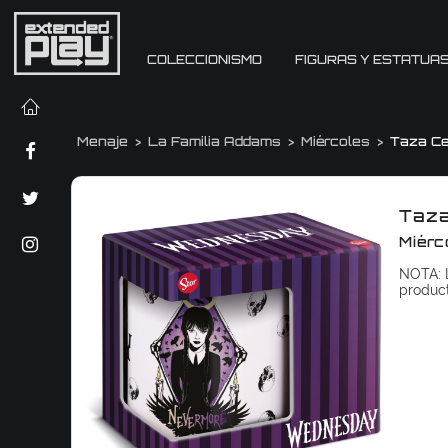
COLECCIONISMO
FIGURAS Y ESTATUA
Menaje
La Familia Addams
Miércoles
Taza Ce
Taza
Miérc
NOTA: L
produc