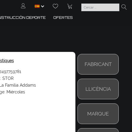
NSTRUCCIÓN DEPORTE
OFERTES
ístiques
FABRICANT
2497759781
:
STOR
La Familia Addams
LLICÈNCIA
ge:
Miércoles
MARQUE