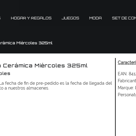
S
HOGAR Y REGALOS
JUEGOS
MODA
SET DE CO
rámica Miércoles 325ml
Caracter
 Cerámica Miércoles 325ml
EAN:
841
oles
Fabricant
a fecha de fin de pre-pedido es la fecha de llegada del
Marque:
to a nuestros almacenes.
Personat