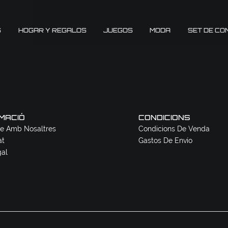
S
HOGAR Y REGALOS
JUEGOS
MODA
SET DE CO
MACIÓ
CONDICIONS
e Amb Nosaltres
Condicions De Venda
at
Gastos De Envío
gal