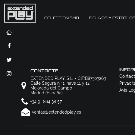
COLECCIONISMO
FIGURAS Y ESTATUA
INFOR
CONTACTE
Contact
EXTENDED PLAY, S.L. - CIF:B87303269
Calle Segura nº 1, nave 11 y 12
Privacit
Mejorada del Campo
Avís Le
Madrid (España)
+34 91 864 38 57
ventas@extendedplay.es