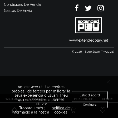
Condicions De Venda
Gastos De Envío
www.extendedplay.net
© 2026 - Sage Spain ™ (v.20.24)
Aquest web utilitza cookies
pròpies i de tercers per millorar la
seva experiència d'usuari. Trieu
Estic d'acord
FABRICANT
LLICÈNCIA
MARQUE
PERSONATGE
GÈNERE
quines cookies ens permet
utilitzar.
Configura
Trobareu més
política de
informació a la nostra
cookies