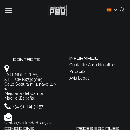
INFORMACIÓ
CONTACTE
Contacte Amb Nosaltres
Privacitat
EXTENDED PLAY,
Avís Legal
S.L. - CIF:B87303269
Calle Segura nº 1, nave 11 y
12
Mejorada del Campo
Madrid (España)
+34 91 864 38 57
ventas@extendedplay.es
CONDICIONS
REDES SOCIALES