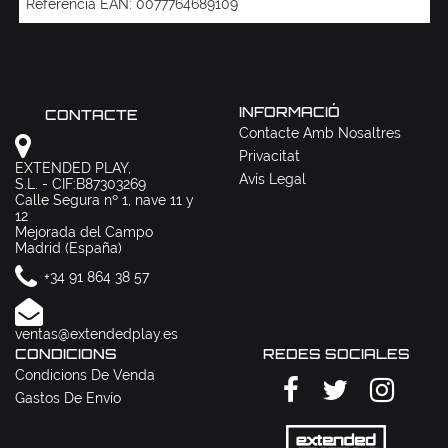
Referència EAN:
0077764689109
INFORMACIÓ
CONTACTE
Contacte Amb Nosaltres
Privacitat
EXTENDED PLAY,
Avís Legal
S.L. - CIF:B87303269
Calle Segura nº 1, nave 11 y
12
Mejorada del Campo
Madrid (España)
+34 91 864 38 57
ventas@extendedplay.es
CONDICIONS
REDES SOCIALES
Condicions De Venda
Gastos De Envío