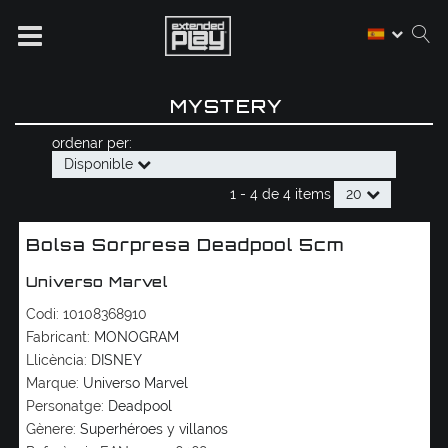
MYSTERY
ordenar per:
Disponible
1 -
4
de
4 items
20
Bolsa Sorpresa Deadpool 5cm
Universo Marvel
Codi:
10108368910
Fabricant:
MONOGRAM
Llicència:
DISNEY
Marque:
Universo Marvel
Personatge:
Deadpool
Gènere:
Superhéroes y villanos