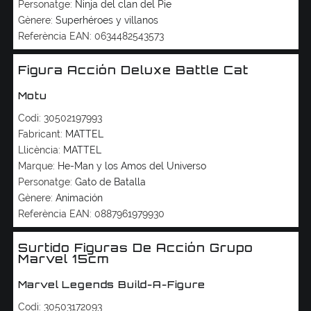
Personatge:
Ninja del clan del Pie
Gènere:
Superhéroes y villanos
Referència EAN:
0634482543573
Figura Acción Deluxe Battle Cat
Motu
Codi:
30502197993
Fabricant:
MATTEL
Llicència:
MATTEL
Marque:
He-Man y los Amos del Universo
Personatge:
Gato de Batalla
Gènere:
Animación
Referència EAN:
0887961979930
Surtido Figuras De Acción Grupo
Marvel 15cm
Marvel Legends Build-A-Figure
Codi:
30503172093