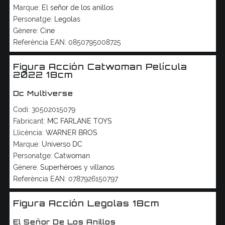
Marque:
El señor de los anillos
Personatge:
Legolas
Gènere:
Cine
Referència EAN:
0850795008725
Figura Acción Catwoman Película
2022 18cm
Dc Multiverse
Codi:
30502015079
Fabricant:
MC FARLANE TOYS
Llicència:
WARNER BROS
Marque:
Universo DC
Personatge:
Catwoman
Gènere:
Superhéroes y villanos
Referència EAN:
0787926150797
Figura Acción Legolas 18cm
El Señor De Los Anillos