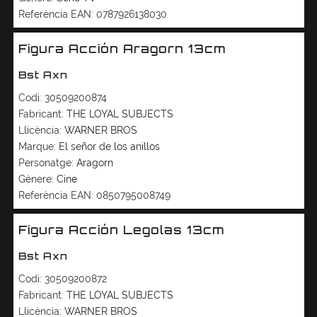
Referència EAN:
0787926138030
Figura Acción Aragorn 13cm
Bst Axn
Codi:
30509200874
Fabricant:
THE LOYAL SUBJECTS
Llicència:
WARNER BROS
Marque:
El señor de los anillos
Personatge:
Aragorn
Gènere:
Cine
Referència EAN:
0850795008749
Figura Acción Legolas 13cm
Bst Axn
Codi:
30509200872
Fabricant:
THE LOYAL SUBJECTS
Llicència:
WARNER BROS