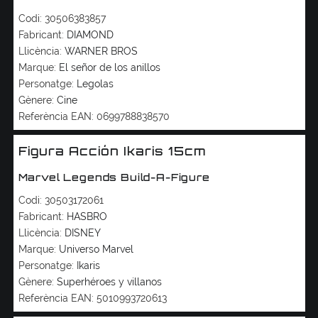
Codi:
30506383857
Fabricant:
DIAMOND
Llicència:
WARNER BROS
Marque:
El señor de los anillos
Personatge:
Legolas
Gènere:
Cine
Referència EAN:
0699788838570
Figura Acción Ikaris 15cm
Marvel Legends Build-A-Figure
Codi:
30503172061
Fabricant:
HASBRO
Llicència:
DISNEY
Marque:
Universo Marvel
Personatge:
Ikaris
Gènere:
Superhéroes y villanos
Referència EAN:
5010993720613