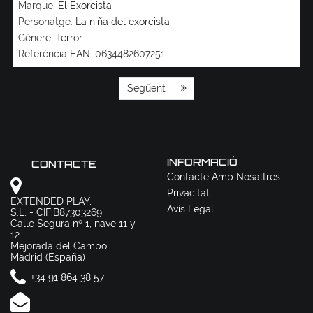
Marque:
El Exorcista
Personatge:
La niña del exorcista
Gènere:
Terror
Referència EAN:
0634482607251
Següent
INFORMACIÓ
CONTACTE
Contacte Amb Nosaltres
Privacitat
EXTENDED PLAY,
Avís Legal
S.L. - CIF:B87303269
Calle Segura nº 1, nave 11 y
12
Mejorada del Campo
Madrid (España)
+34 91 864 38 57