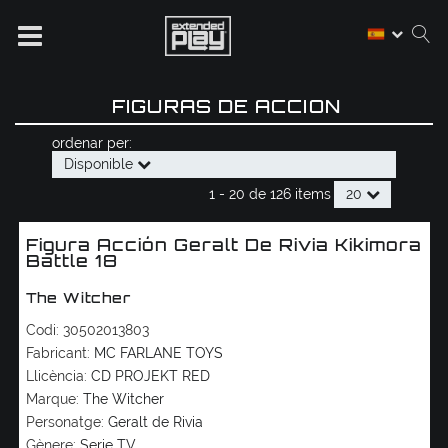
FIGURAS DE ACCION
ordenar per:
Disponible
1 -
20
de
126 items
20
Figura Acción Geralt De Rivia Kikimora
Battle 18
The Witcher
Codi:
30502013803
Fabricant:
MC FARLANE TOYS
Llicència:
CD PROJEKT RED
Marque:
The Witcher
Personatge:
Geralt de Rivia
Gènere:
Serie TV