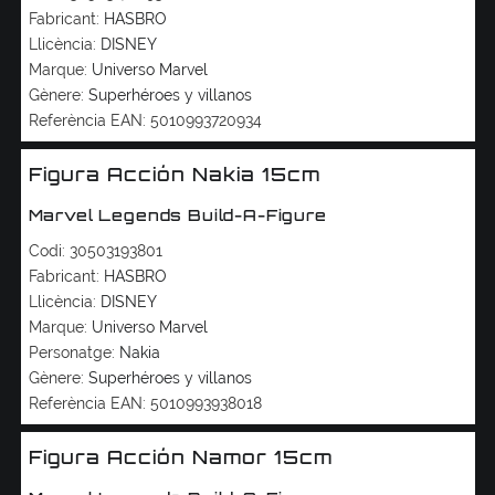
Fabricant:
HASBRO
Llicència:
DISNEY
Marque:
Universo Marvel
Gènere:
Superhéroes y villanos
Referència EAN:
5010993720934
Figura Acción Nakia 15cm
Marvel Legends Build-A-Figure
Codi:
30503193801
Fabricant:
HASBRO
Llicència:
DISNEY
Marque:
Universo Marvel
Personatge:
Nakia
Gènere:
Superhéroes y villanos
Referència EAN:
5010993938018
Figura Acción Namor 15cm