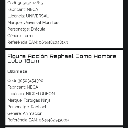
Codi:
30503404815
Fabricant:
NECA
Llicència:
UNIVERSAL
Marque:
Universal Monsters
Personatge:
Drácula
Gènere:
Terror
Referència EAN:
0634482048153
Figura Acción Raphael Como Hombre
Lobo 18cm
Ultimate
Codi:
30503454300
Fabricant:
NECA
Llicència:
NICKELODEON
Marque:
Tortugas Ninja
Personatge:
Raphael
Gènere:
Animación
Referència EAN:
0634482543009