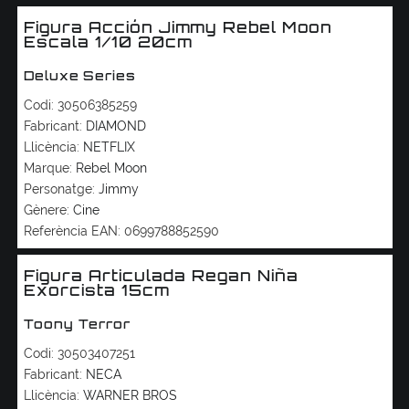
Figura Acción Jimmy Rebel Moon
Escala 1/10 20cm
Deluxe Series
Codi:
30506385259
Fabricant:
DIAMOND
Llicència:
NETFLIX
Marque:
Rebel Moon
Personatge:
Jimmy
Gènere:
Cine
Referència EAN:
0699788852590
Figura Articulada Regan Niña
Exorcista 15cm
Toony Terror
Codi:
30503407251
Fabricant:
NECA
Llicència:
WARNER BROS