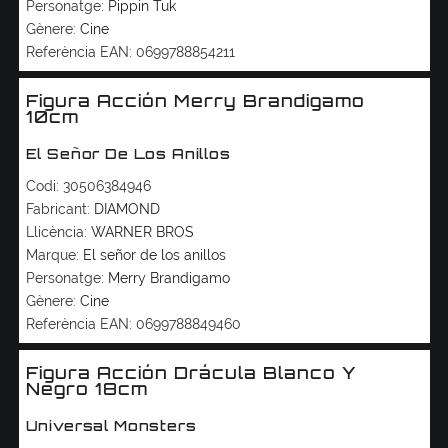
Personatge:
Pippin Tuk
Gènere:
Cine
Referència EAN:
0699788854211
Figura Acción Merry Brandigamo
10cm
El Señor De Los Anillos
Codi:
30506384946
Fabricant:
DIAMOND
Llicència:
WARNER BROS
Marque:
El señor de los anillos
Personatge:
Merry Brandigamo
Gènere:
Cine
Referència EAN:
0699788849460
Figura Acción Drácula Blanco Y
Negro 18cm
Universal Monsters