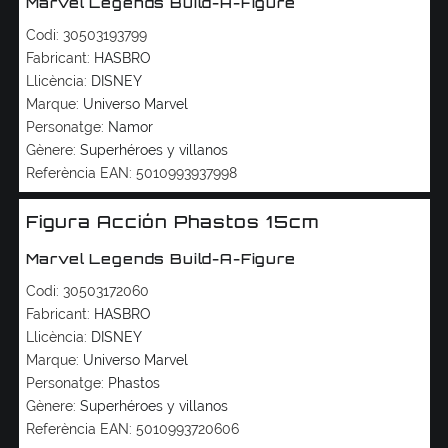
Marvel Legends Build-A-Figure
Codi:
30503193799
Fabricant:
HASBRO
Llicència:
DISNEY
Marque:
Universo Marvel
Personatge:
Namor
Gènere:
Superhéroes y villanos
Referència EAN:
5010993937998
Figura Acción Phastos 15cm
Marvel Legends Build-A-Figure
Codi:
30503172060
Fabricant:
HASBRO
Llicència:
DISNEY
Marque:
Universo Marvel
Personatge:
Phastos
Gènere:
Superhéroes y villanos
Referència EAN:
5010993720606