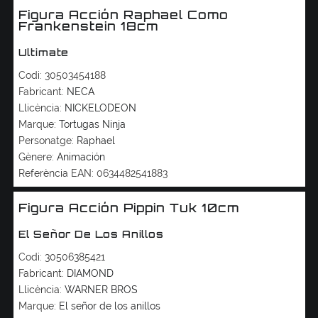
Figura Acción Raphael Como
Frankenstein 18cm
Ultimate
Codi:
30503454188
Fabricant:
NECA
Llicència:
NICKELODEON
Marque:
Tortugas Ninja
Personatge:
Raphael
Gènere:
Animación
Referència EAN:
0634482541883
Figura Acción Pippin Tuk 10cm
El Señor De Los Anillos
Codi:
30506385421
Fabricant:
DIAMOND
Llicència:
WARNER BROS
Marque:
El señor de los anillos