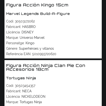
Figura Acción Kingo 15cm
Marvel Legends Build-A-Figure
Codi:
30503172062
Fabricant:
HASBRO
Llicència:
DISNEY
Marque:
Universo Marvel
Personatge:
Kingo
Gènere:
Superhéroes y villanos
Referència EAN:
5010993720620
Figura Acción Ninja Clan Pie Con
Accesorios 18cm
Tortugas Ninja
Codi:
30503454357
Fabricant:
NECA
Llicència:
NICKELODEON
Marque:
Tortugas Ninja