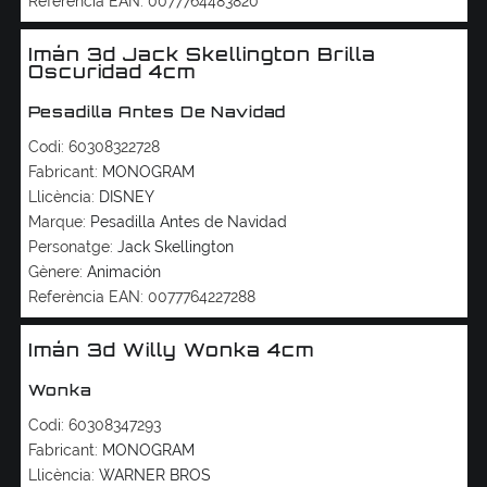
Referència EAN:
0077764483820
Imán 3d Jack Skellington Brilla
Oscuridad 4cm
Pesadilla Antes De Navidad
Codi:
60308322728
Fabricant:
MONOGRAM
Llicència:
DISNEY
Marque:
Pesadilla Antes de Navidad
Personatge:
Jack Skellington
Gènere:
Animación
Referència EAN:
0077764227288
Imán 3d Willy Wonka 4cm
Wonka
Codi:
60308347293
Fabricant:
MONOGRAM
Llicència:
WARNER BROS