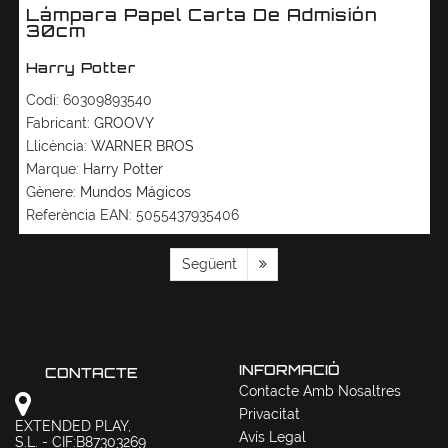
Lámpara Papel Carta De Admisión
30cm
Harry Potter
Codi:
60309893540
Fabricant:
GROOVY
Llicència:
WARNER BROS
Marque:
Harry Potter
Gènere:
Mundos Mágicos
Referència EAN:
5055437935406
Següent
INFORMACIÓ
CONTACTE
Contacte Amb Nosaltres
Privacitat
EXTENDED PLAY,
Avís Legal
S.L. - CIF:B87303269