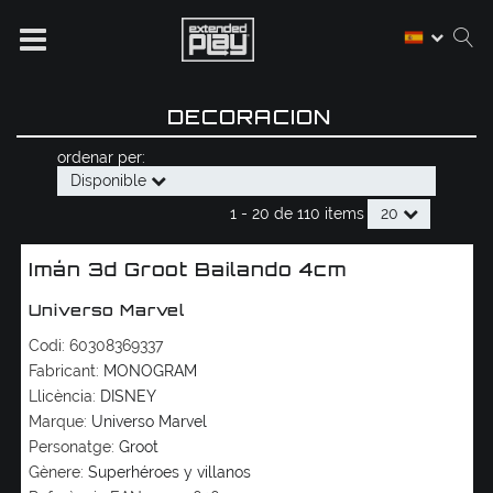
DECORACION
ordenar per:
Disponible
1 -
20
de
110 items
20
Imán 3d Groot Bailando 4cm
Universo Marvel
Codi:
60308369337
Fabricant:
MONOGRAM
Llicència:
DISNEY
Marque:
Universo Marvel
Personatge:
Groot
Gènere:
Superhéroes y villanos