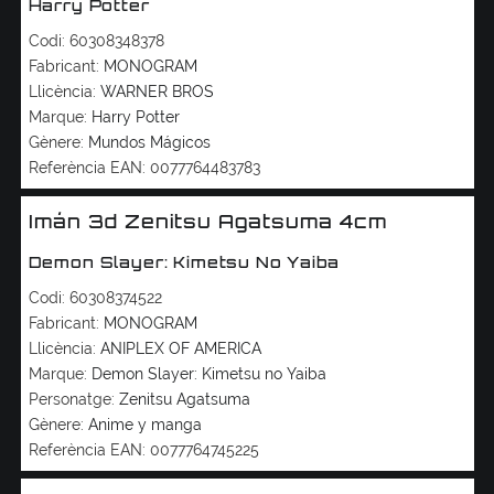
Harry Potter
Codi:
60308348378
Fabricant:
MONOGRAM
Llicència:
WARNER BROS
Marque:
Harry Potter
Gènere:
Mundos Mágicos
Referència EAN:
0077764483783
Imán 3d Zenitsu Agatsuma 4cm
Demon Slayer: Kimetsu No Yaiba
Codi:
60308374522
Fabricant:
MONOGRAM
Llicència:
ANIPLEX OF AMERICA
Marque:
Demon Slayer: Kimetsu no Yaiba
Personatge:
Zenitsu Agatsuma
Gènere:
Anime y manga
Referència EAN:
0077764745225