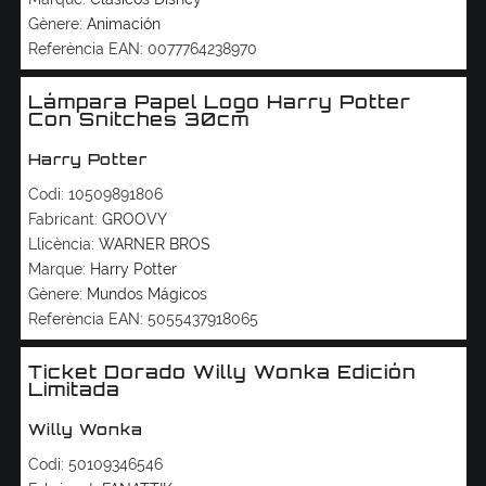
Gènere:
Animación
Referència EAN:
0077764238970
Lámpara Papel Logo Harry Potter
Con Snitches 30cm
Harry Potter
Codi:
10509891806
Fabricant:
GROOVY
Llicència:
WARNER BROS
Marque:
Harry Potter
Gènere:
Mundos Mágicos
Referència EAN:
5055437918065
Ticket Dorado Willy Wonka Edición
Limitada
Willy Wonka
Codi:
50109346546