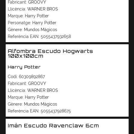
Fabricant:
GROOVY
Llicència:
WARNER BROS
Marque:
Harry Potter
Personatge:
Harry Potter
Gènere:
Mundos Mágicos
Referència EAN:
5055437932658
Alfombra Escudo Hogwarts
100x100cm
Harry Potter
Codi:
60309892867
Fabricant:
GROOVY
Llicència:
WARNER BROS
Marque:
Harry Potter
Gènere:
Mundos Mágicos
Referència EAN:
5055437928675
Imán Escudo Ravenclaw 6cm