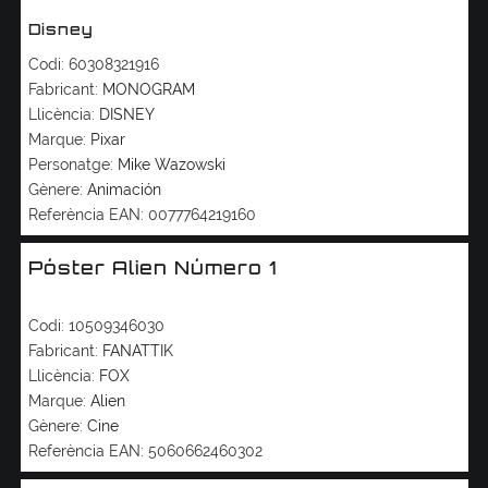
Disney
Codi:
60308321916
Fabricant:
MONOGRAM
Llicència:
DISNEY
Marque:
Pixar
Personatge:
Mike Wazowski
Gènere:
Animación
Referència EAN:
0077764219160
Póster Alien Número 1
Codi:
10509346030
Fabricant:
FANATTIK
Llicència:
FOX
Marque:
Alien
Gènere:
Cine
Referència EAN:
5060662460302