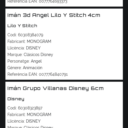
Referència EAN:
0077764693373
Imán 3d Angel Lilo Y Stitch 4cm
Lilo Y Stitch
Codi:
60308384079
Fabricant:
MONOGRAM
Llicència:
DISNEY
Marque:
Clásicos Disney
Personatge:
Angel
Gènere:
Animación
Referència EAN:
0077764840791
Imán Grupo Villanas Disney 6cm
Disney
Codi:
60308323897
Fabricant:
MONOGRAM
Llicència:
DISNEY
Marque:
Clásicos Disney