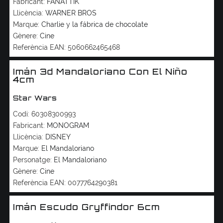
Fabricant:
FANATTIK
Llicència:
WARNER BROS
Marque:
Charlie y la fábrica de chocolate
Gènere:
Cine
Referència EAN:
5060662465468
Imán 3d Mandaloriano Con El Niño
4cm
Star Wars
Codi:
60308300993
Fabricant:
MONOGRAM
Llicència:
DISNEY
Marque:
El Mandaloriano
Personatge:
El Mandaloriano
Gènere:
Cine
Referència EAN:
0077764290381
Imán Escudo Gryffindor 6cm