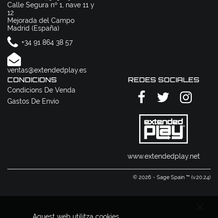
Calle Segura nº 1, nave 11 y
12
Mejorada del Campo
Madrid (España)
+34 91 864 38 57
ventas@extendedplay.es
CONDICIONS
REDES SOCIALES
Condicions De Venda
Gastos De Envío
www.extendedplay.net
© 2026 - Sage Spain ™ (v.20.24)
Aquest web utilitza cookies