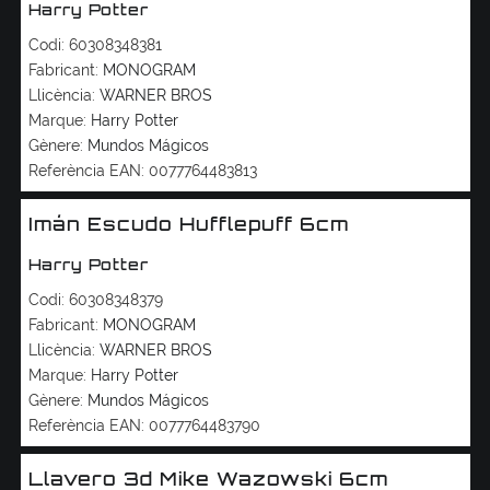
Harry Potter
Codi:
60308348381
Fabricant:
MONOGRAM
Llicència:
WARNER BROS
Marque:
Harry Potter
Gènere:
Mundos Mágicos
Referència EAN:
0077764483813
Imán Escudo Hufflepuff 6cm
Harry Potter
Codi:
60308348379
Fabricant:
MONOGRAM
Llicència:
WARNER BROS
Marque:
Harry Potter
Gènere:
Mundos Mágicos
Referència EAN:
0077764483790
Llavero 3d Mike Wazowski 6cm