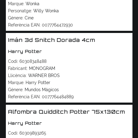
Marque:
Wonka
Personatge:
Willy Wonka
Gènere:
Cine
Referència EAN:
0077764472930
Imán 3d Snitch Dorada 4cm
Harry Potter
Codi:
60308348488
Fabricant:
MONOGRAM
Llicència:
WARNER BROS
Marque:
Harry Potter
Gènere:
Mundos Mágicos
Referència EAN:
0077764484889
Alfombra Quidditch Potter 75x130cm
Harry Potter
Codi:
60309893265