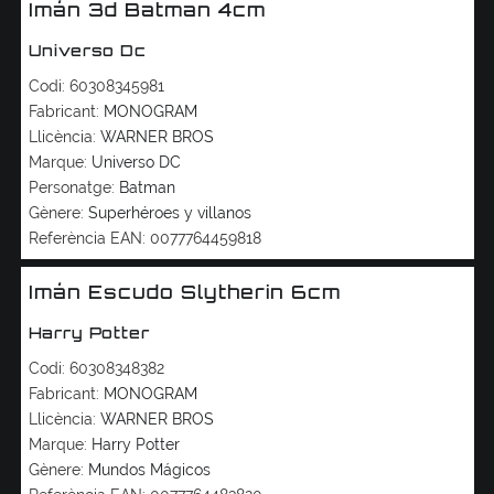
Imán 3d Batman 4cm
Universo Dc
Codi:
60308345981
Fabricant:
MONOGRAM
Llicència:
WARNER BROS
Marque:
Universo DC
Personatge:
Batman
Gènere:
Superhéroes y villanos
Referència EAN:
0077764459818
Imán Escudo Slytherin 6cm
Harry Potter
Codi:
60308348382
Fabricant:
MONOGRAM
Llicència:
WARNER BROS
Marque:
Harry Potter
Gènere:
Mundos Mágicos