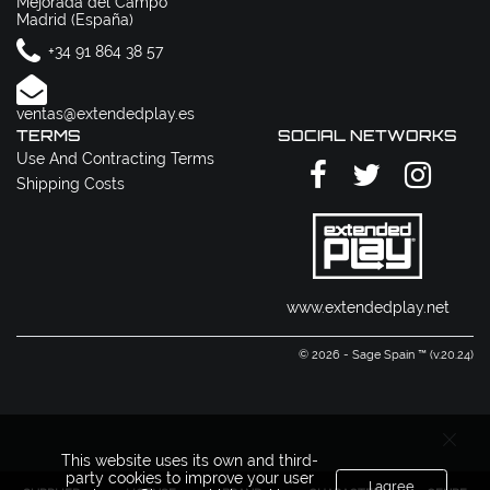
Mejorada del Campo
Madrid (España)
+34 91 864 38 57
ventas@extendedplay.es
TERMS
SOCIAL NETWORKS
Use And Contracting Terms
Shipping Costs
www.extendedplay.net
© 2026 - Sage Spain ™ (v.20.24)
This website uses its own and third-
party cookies to improve your user
I agree