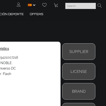
CIÓN DEPORTE
OFFERS
istics
SUPPLIER
9421007218
NOBLE
niverso DC
LICENSE
r:
Flash
BRAND