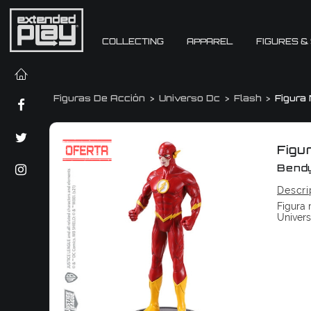
COLLECTING
APPAREL
FIGURES &
Figuras De Acción
Universo Dc
Flash
Figura
Figu
Bendy
Descri
Figura 
Univers