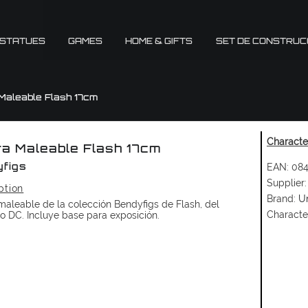
 STATUES
GAMES
HOME & GIFTS
SET DE CONSTRUC
 Maleable Flash 17cm
Character
ra Maleable Flash 17cm
EAN:
084
figs
Supplier:
ption
Brand:
U
maleable de la colección Bendyfigs de Flash, del
Characte
o DC. Incluye base para exposición.