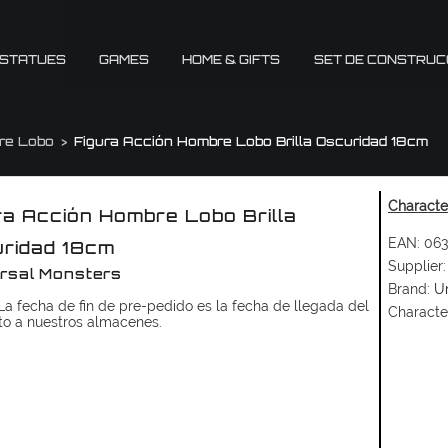
 STATUES
GAMES
HOME & GIFTS
SET DE CONSTRUC
re Lobo
Figura Acción Hombre Lobo Brilla Oscuridad 18cm
Character
ra Acción Hombre Lobo Brilla
EAN:
063
ridad 18cm
Supplier:
rsal Monsters
Brand:
Un
a fecha de fin de pre-pedido es la fecha de llegada del
Characte
to a nuestros almacenes.