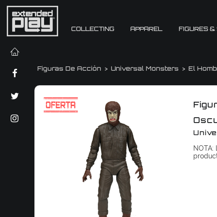
COLLECTING
APPAREL
FIGURES &
Figuras De Acción
Universal Monsters
El Homb
Figu
Oscu
Unive
NOTA: L
produc