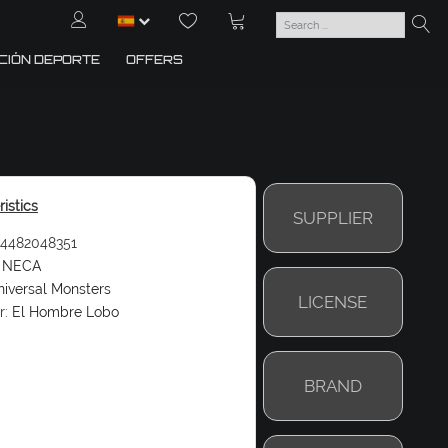
CIÓN DEPORTE
OFFERS
istics
SUPPLIER
4482048351
NECA
iversal Monsters
LICENSE
r:
El Hombre Lobo
BRAND