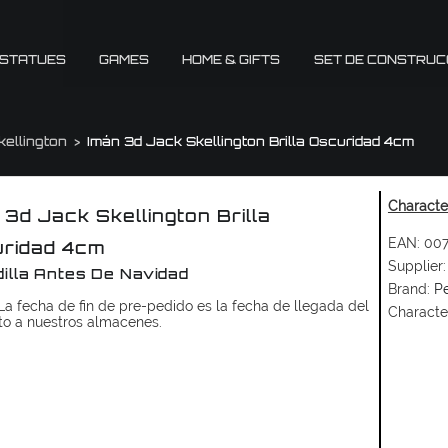
 STATUES
GAMES
HOME & GIFTS
SET DE CONSTRUC
kellington
Imán 3d Jack Skellington Brilla Oscuridad 4cm
Character
 3d Jack Skellington Brilla
EAN:
007
ridad 4cm
Supplier:
illa Antes De Navidad
Brand:
Pe
a fecha de fin de pre-pedido es la fecha de llegada del
Characte
to a nuestros almacenes.