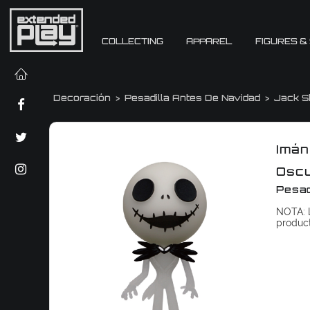
COLLECTING
APPAREL
FIGURES &
Decoración
Pesadilla Antes De Navidad
Jack S
Imán
Oscu
Pesad
NOTA: L
produc