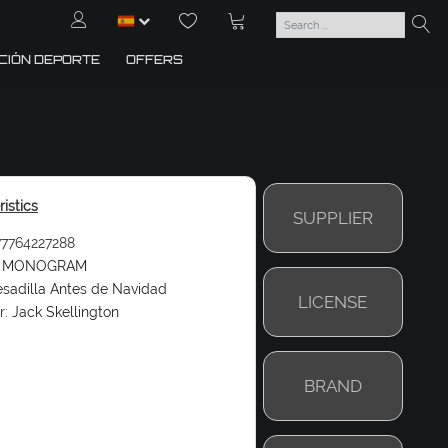
CIÓN DEPORTE
OFFERS
istics
SUPPLIER
7764227288
MONOGRAM
sadilla Antes de Navidad
LICENSE
r:
Jack Skellington
BRAND