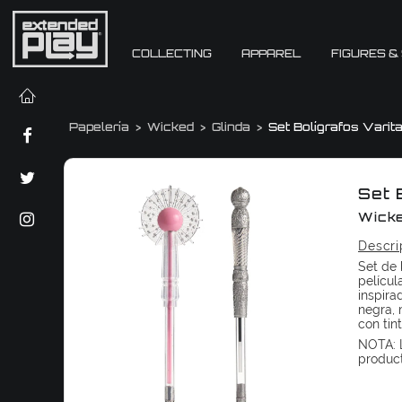
COLLECTING
APPAREL
FIGURES &
Papelería
Wicked
Glinda
Set Bolígrafos Varit
Set 
Wick
Descri
Set de 
películ
inspira
negra, 
con tin
NOTA: L
produc