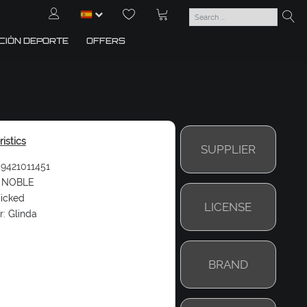
CIÓN DEPORTE
OFFERS
istics
SUPPLIER
9421011451
NOBLE
icked
LICENSE
r:
Glinda
BRAND