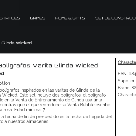
 STATUES
GAMES
HOME & GIFTS
SET DE CONSTRUC
a Glinda Wicked
Character
Bolígrafos Varita Glinda Wicked
EAN:
084
ed
Supplier:
ption
Brand:
W
bolígrafos inspirados en las varitas de Glinda de la
Characte
a Wicked. Este set incluye dos bolígrafos: el bolígrafo
do en la Varita de Entrenamiento de Glinda usa tinta
mientras que el que reproduce su Varita Bubble escribe
ta rosa. Edad mínima: 7.
a fecha de fin de pre-pedido es la fecha de llegada del
to a nuestros almacenes.