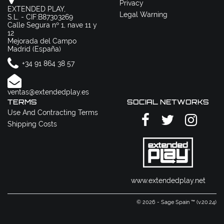
Privacy
EXTENDED PLAY,
Legal Warning
S.L. - CIF:B87303269
Calle Segura nº 1, nave 11 y
12
Mejorada del Campo
Madrid (España)
+34 91 864 38 57
ventas@extendedplay.es
TERMS
SOCIAL NETWORKS
Use And Contracting Terms
Shipping Costs
www.extendedplay.net
© 2026 - Sage Spain ™ (v.20.24)