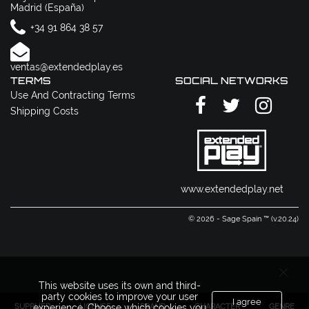
Madrid (España)
+34 91 864 38 57
ventas@extendedplay.es
TERMS
SOCIAL NETWORKS
Use And Contracting Terms
Shipping Costs
www.extendedplay.net
© 2026 - Sage Spain ™ (v.20.24)
This website uses its own and third-
party cookies to improve your user
I agree
SUPPLIER
LICENSE
BRAND
CHARACTER
GENRE
experience. Choose which cookies you